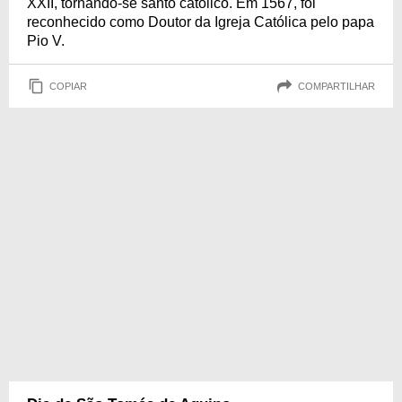
XXII, tornando-se santo católico. Em 1567, foi
reconhecido como Doutor da Igreja Católica pelo papa
Pio V.
COPIAR
COMPARTILHAR