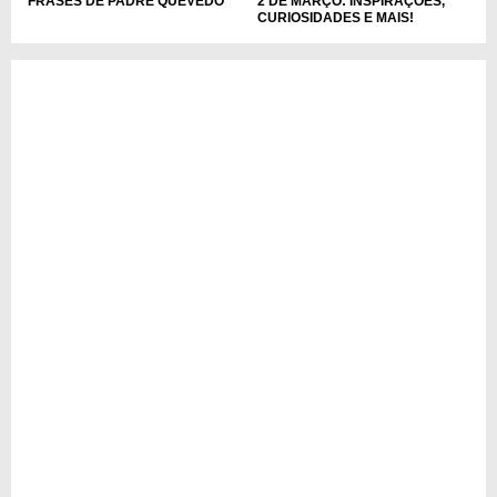
2 DE MARÇO: INSPIRAÇÕES,
FRASES DE PADRE QUEVEDO
CURIOSIDADES E MAIS!