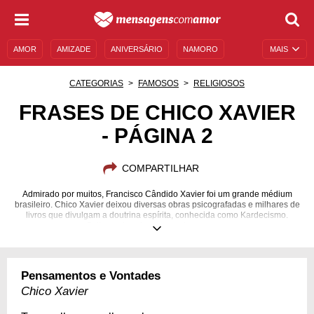
AMOR
AMIZADE
ANIVERSÁRIO
NAMORO
MAIS
SENTIMENTOS
LEGENDAS
DATAS ESPECIAIS
CATEGORIAS
FAMOSOS
RELIGIOSOS
UNIVERSO FEMININO
AUTOAJUDA
DESCULPAS
FRASES DE CHICO XAVIER
- PÁGINA 2
MENSAGENS E FRASES
MENSAGENS DE ANIVERSÁRIO
ENTRETENIMENTO
FAMOSOS
BÍBLIA
COMPARTILHAR
Admirado por muitos, Francisco Cândido Xavier foi um grande médium
brasileiro. Chico Xavier deixou diversas obras psicografadas e milhares de
livros que divulgam a doutrina espírita, conhecida como Kardecismo.
Saiba mais sobre o que ele pensava.
02/04/1910
30/06/2002
Pensamentos e Vontades
Chico Xavier