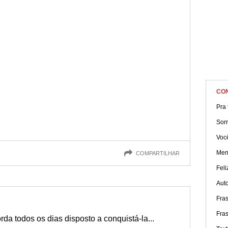
CO
Pra t
Sorr
Você
Men
COMPARTILHAR
Fel
Aut
Fra
Fra
da todos os dias disposto a conquistá-la...