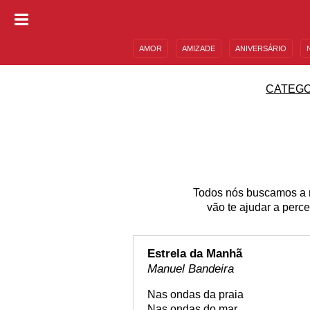
AMOR
AMIZADE
ANIVERSÁRIO
DESCULPAS
MENSAGENS E FRASES
CATEGO
Todos nós buscamos a n
vão te ajudar a perc
Estrela da Manhã
Manuel Bandeira
Nas ondas da praia
Nas ondas do mar