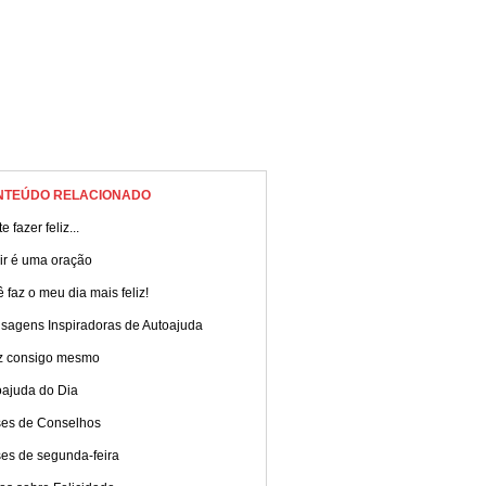
NTEÚDO RELACIONADO
e fazer feliz...
ir é uma oração
 faz o meu dia mais feliz!
sagens Inspiradoras de Autoajuda
iz consigo mesmo
oajuda do Dia
ses de Conselhos
ses de segunda-feira