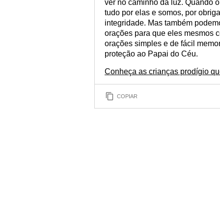
ver no caminho da luz. Quando o
tudo por elas e somos, por obrig
integridade. Mas também podemo
orações para que eles mesmos 
orações simples e de fácil memor
proteção ao Papai do Céu.
Conheça as crianças prodígio que
COPIAR