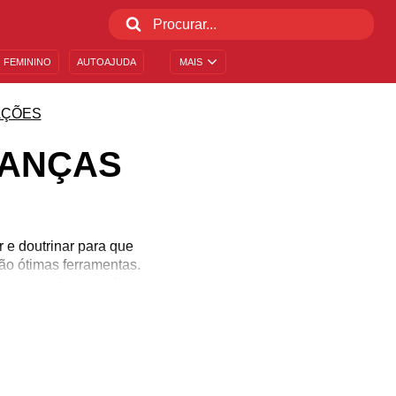
 FEMININO
AUTOAJUDA
MAIS
AÇÕES
IANÇAS
 e doutrinar para que
ão ótimas ferramentas.
ue o mundo possa lhe
ma ótima noite de sono e
o a gratidão e o contato
m o protege nunca irá
mal!