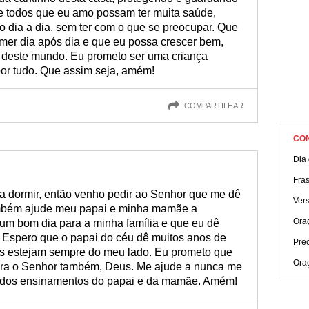
e todos que eu amo possam ter muita saúde,
no dia a dia, sem ter com o que se preocupar. Que
mer dia após dia e que eu possa crescer bem,
e deste mundo. Eu prometo ser uma criança
por tudo. Que assim seja, amém!
COMPARTILHAR
CO
Dia
Fras
ra dormir, então venho pedir ao Senhor que me dê
Ver
ambém ajude meu papai e minha mamãe a
Ora
m bom dia para a minha família e que eu dê
iz! Espero que o papai do céu dê muitos anos de
Prec
es estejam sempre do meu lado. Eu prometo que
Ora
para o Senhor também, Deus. Me ajude a nunca me
 dos ensinamentos do papai e da mamãe. Amém!