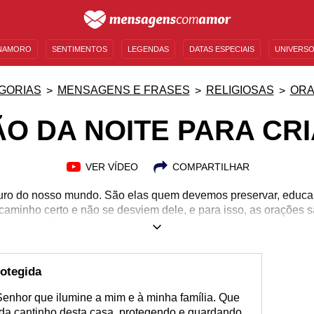
NAMORO
SENTIMENTOS
LEGENDAS
DATAS ESPECIAIS
UNIVERSO
MENSAGENS DE ANIVERSÁRIO
ENTRETENIMENTO
FAMOSOS
BÍBLIA
GORIAS
MENSAGENS E FRASES
RELIGIOSAS
OR
O DA NOITE PARA CR
VER VÍDEO
COMPARTILHAR
turo do nosso mundo. São elas quem devemos preservar, educar
aminho certo e não se desviem dele, e para isso, as orações s
m em sua vida um pequeno que deseja proteger de todo o mal q
a oração para uma criança antes de dormir vai ajudá-la a ter u
s que lhes são passados de uma forma mais eficiente. Inserind
e seu pequeno, você poderá relaxar tendo a certeza de que que
rotegida
mir. Dedique uma oração da noite para crianças e blinde-as do 
enhor que ilumine a mim e à minha família. Que
ada cantinho desta casa, protegendo e guardando