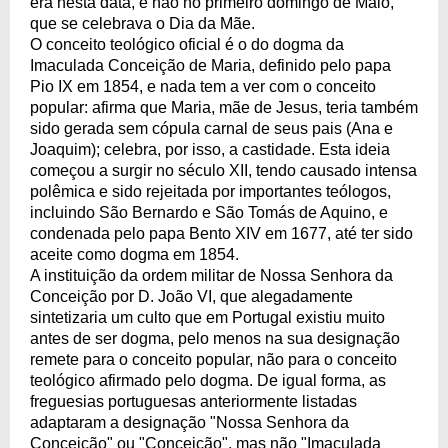
era nesta data, e não no primeiro domingo de Maio,
que se celebrava o Dia da Mãe.
O conceito teológico oficial é o do dogma da
Imaculada Conceição de Maria, definido pelo papa
Pio IX em 1854, e nada tem a ver com o conceito
popular: afirma que Maria, mãe de Jesus, teria também
sido gerada sem cópula carnal de seus pais (Ana e
Joaquim); celebra, por isso, a castidade. Esta ideia
começou a surgir no século XII, tendo causado intensa
polêmica e sido rejeitada por importantes teólogos,
incluindo São Bernardo e São Tomás de Aquino, e
condenada pelo papa Bento XIV em 1677, até ter sido
aceite como dogma em 1854.
A instituição da ordem militar de Nossa Senhora da
Conceição por D. João VI, que alegadamente
sintetizaria um culto que em Portugal existiu muito
antes de ser dogma, pelo menos na sua designação
remete para o conceito popular, não para o conceito
teológico afirmado pelo dogma. De igual forma, as
freguesias portuguesas anteriormente listadas
adaptaram a designação "Nossa Senhora da
Conceição" ou "Conceição", mas não "Imaculada