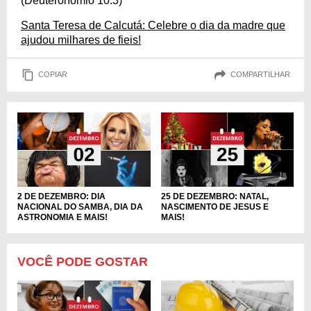
(Deuteronômio 10:3)
Santa Teresa de Calcutá: Celebre o dia da madre que
ajudou milhares de fieis!
COPIAR
COMPARTILHAR
2 DE DEZEMBRO: DIA
25 DE DEZEMBRO: NATAL,
NACIONAL DO SAMBA, DIA DA
NASCIMENTO DE JESUS E
ASTRONOMIA E MAIS!
MAIS!
VOCÊ PODE GOSTAR