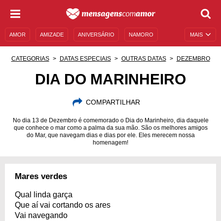
AMOR
AMIZADE
ANIVERSÁRIO
NAMORO
MAIS
SENTIMENTOS
LEGENDAS
DATAS ESPECIAIS
CATEGORIAS
DATAS ESPECIAIS
OUTRAS DATAS
DEZEMBRO
UNIVERSO FEMININO
AUTOAJUDA
DESCULPAS
DIA DO MARINHEIRO
MENSAGENS E FRASES
MENSAGENS DE ANIVERSÁRIO
COMPARTILHAR
ENTRETENIMENTO
FAMOSOS
BÍBLIA
No dia 13 de Dezembro é comemorado o Dia do Marinheiro, dia daquele
que conhece o mar como a palma da sua mão. São os melhores amigos
do Mar, que navegam dias e dias por ele. Eles merecem nossa
homenagem!
Mares verdes
Qual linda garça
Que aí vai cortando os ares
Vai navegando