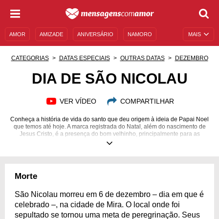
AMOR
AMIZADE
ANIVERSÁRIO
NAMORO
MAIS
SENTIMENTOS
LEGENDAS
DATAS ESPECIAIS
CATEGORIAS
DATAS ESPECIAIS
OUTRAS DATAS
DEZEMBRO
UNIVERSO FEMININO
AUTOAJUDA
DESCULPAS
DIA DE SÃO NICOLAU
MENSAGENS E FRASES
MENSAGENS DE ANIVERSÁRIO
VER VÍDEO
COMPARTILHAR
ENTRETENIMENTO
FAMOSOS
BÍBLIA
Conheça a história de vida do santo que deu origem à ideia de Papai Noel
que temos até hoje. A marca registrada do Natal, além do nascimento de
Jesus Cristo, é a presença do bom velhinho, principalmente para as
crianças que acreditam na sua passagem para deixar os presentes.
Morte
São Nicolau morreu em 6 de dezembro – dia em que é
celebrado –, na cidade de Mira. O local onde foi
sepultado se tornou uma meta de peregrinação. Seus