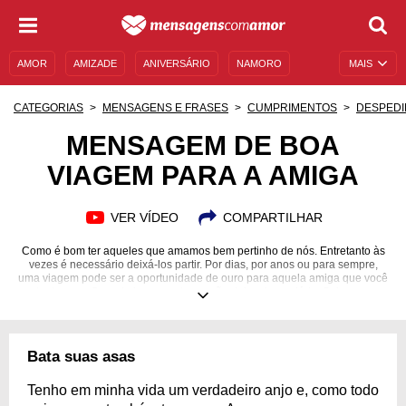
AMOR
AMIZADE
ANIVERSÁRIO
NAMORO
MAIS
SENTIMENTOS
LEGENDAS
DATAS ESPECIAIS
CATEGORIAS
MENSAGENS E FRASES
CUMPRIMENTOS
DESPEDI
UNIVERSO FEMININO
AUTOAJUDA
DESCULPAS
MENSAGEM DE BOA
VIAGEM PARA A AMIGA
MENSAGENS E FRASES
MENSAGENS DE ANIVERSÁRIO
ENTRETENIMENTO
FAMOSOS
BÍBLIA
VER VÍDEO
COMPARTILHAR
Como é bom ter aqueles que amamos bem pertinho de nós. Entretanto às
vezes é necessário deixá-los partir. Por dias, por anos ou para sempre,
uma viagem pode ser a oportunidade de ouro para aquela amiga que você
tanto ama. Quando isso acontecer, não deixe de apoiá-la. Seja uma
viagem curta ou uma mudança radical, demonstre que você está torcendo
por ela! Esse companheirismo é o que sustentará a amizade de vocês
independentemente da distância. O que está esperando? Dedique uma
mensagem de boa viagem para a amiga e faça com que essa experiência
Bata suas asas
seja ainda mais extraordinária para essa menina que você tanto ama.
Cultive essa conexão fraterna de vocês, pois esse tipo de amizade é raro!
Tenho em minha vida um verdadeiro anjo e, como todo