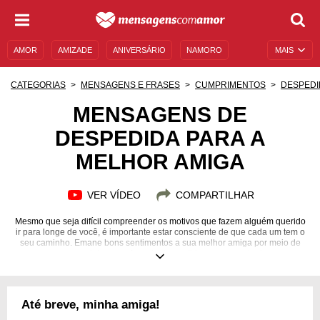
AMOR
AMIZADE
ANIVERSÁRIO
NAMORO
MAIS
SENTIMENTOS
LEGENDAS
DATAS ESPECIAIS
CATEGORIAS
MENSAGENS E FRASES
CUMPRIMENTOS
DESPEDI
UNIVERSO FEMININO
AUTOAJUDA
DESCULPAS
MENSAGENS DE
DESPEDIDA PARA A
MENSAGENS E FRASES
MENSAGENS DE ANIVERSÁRIO
MELHOR AMIGA
ENTRETENIMENTO
FAMOSOS
BÍBLIA
VER VÍDEO
COMPARTILHAR
Mesmo que seja difícil compreender os motivos que fazem alguém querido
ir para longe de você, é importante estar consciente de que cada um tem o
seu caminho. Emane bons sentimentos a sua melhor amiga por meio de
mensagens carinhosas e faça da despedida um momento de amor.
Até breve, minha amiga!