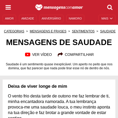
AMOR
AMIZADE
ANIVERSÁRIO
NAMORO
MAIS
SENTIMENTOS
LEGENDAS
DATAS ESPECIAIS
CATEGORIAS
MENSAGENS E FRASES
SENTIMENTOS
SAUDADE
UNIVERSO FEMININO
AUTOAJUDA
DESCULPAS
MENSAGENS DE SAUDADE
MENSAGENS E FRASES
MENSAGENS DE ANIVERSÁRIO
VER VÍDEO
COMPARTILHAR
ENTRETENIMENTO
FAMOSOS
BÍBLIA
Saudade é um sentimento quase inexplicável. Um aperto no peito que nos
domina, que faz parecer que nada pode tirar esse nó de dentro de nós.
Deixa de viver longe de mim
O vento frio desta tarde de outono me faz lembrar de ti,
minha encantadora namorada. A tua lembrança
provoca-me uma saudade louca, o meu instinto aponta
na tua direção e faz brotar a grande vontade de estar