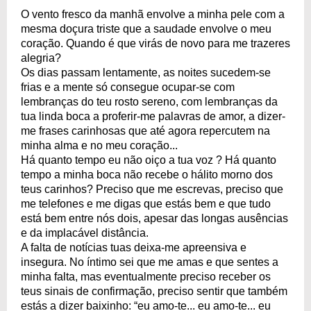
O vento fresco da manhã envolve a minha pele com a
mesma doçura triste que a saudade envolve o meu
coração. Quando é que virás de novo para me trazeres
alegria?
Os dias passam lentamente, as noites sucedem-se
frias e a mente só consegue ocupar-se com
lembranças do teu rosto sereno, com lembranças da
tua linda boca a proferir-me palavras de amor, a dizer-
me frases carinhosas que até agora repercutem na
minha alma e no meu coração...
Há quanto tempo eu não oiço a tua voz ? Há quanto
tempo a minha boca não recebe o hálito morno dos
teus carinhos? Preciso que me escrevas, preciso que
me telefones e me digas que estás bem e que tudo
está bem entre nós dois, apesar das longas ausências
e da implacável distância.
A falta de notícias tuas deixa-me apreensiva e
insegura. No íntimo sei que me amas e que sentes a
minha falta, mas eventualmente preciso receber os
teus sinais de confirmação, preciso sentir que também
estás a dizer baixinho: “eu amo-te... eu amo-te... eu