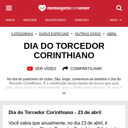
AMOR
AMIZADE
ANIVERSÁRIO
NAMORO
MAIS
SENTIMENTOS
LEGENDAS
DATAS ESPECIAIS
CATEGORIAS
DATAS ESPECIAIS
OUTRAS DATAS
ABRIL
UNIVERSO FEMININO
AUTOAJUDA
DESCULPAS
DIA DO TORCEDOR
CORINTHIANO
MENSAGENS E FRASES
MENSAGENS DE ANIVERSÁRIO
ENTRETENIMENTO
FAMOSOS
BÍBLIA
VER VÍDEO
COMPARTILHAR
No dia do padroeiro do clube, São Jorge, comemora-se também o Dia do
Torcedor Corinthiano. É a celebração desse bando de loucos que pula,
grita, chora, torce e, principalmente, ama o Timão acima de tudo. Se você é
corinthiano, coloque seu manto, entoe os gritos da torcida e confira essas
mensagens!
Dia do Torcedor Corinthiano - 23 de abril
Você sabia que anualmente, no dia 23 de abril, é