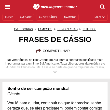
AMOR
AMIZADE
ANIVERSÁRIO
NAMORO
MAIS
SENTIMENTOS
LEGENDAS
DATAS ESPECIAIS
CATEGORIAS
FAMOSOS
ESPORTISTAS
FUTEBOL
UNIVERSO FEMININO
AUTOAJUDA
DESCULPAS
FRASES DE CÁSSIO
MENSAGENS E FRASES
MENSAGENS DE ANIVERSÁRIO
COMPARTILHAR
ENTRETENIMENTO
FAMOSOS
BÍBLIA
De Veranópolis, no Rio Grande do Sul, para a conquista dos títulos mais
importantes para um time Sul Americano: Taça Libertadores da América e o
Mundial de Clubes da Fifa. Essa é só parte da grande trajetória de Cássio,
goleiro do Corinthians e da Seleção Brasileira. Conheça-o melhor!
06/06/1987
Sonho de ser campeão mundial
Cássio
Vou lá para ajudar, contribuir no que for preciso, tenho
certeza que, se eles precisarem, podem contar comigo