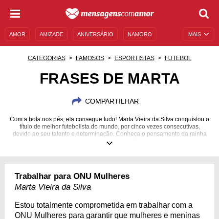
AMOR
AMIZADE
ANIVERSÁRIO
NAMORO
MAIS
SENTIMENTOS
LEGENDAS
DATAS ESPECIAIS
CATEGORIAS
FAMOSOS
ESPORTISTAS
FUTEBOL
UNIVERSO FEMININO
AUTOAJUDA
DESCULPAS
FRASES DE MARTA
MENSAGENS E FRASES
MENSAGENS DE ANIVERSÁRIO
COMPARTILHAR
ENTRETENIMENTO
FAMOSOS
BÍBLIA
Com a bola nos pés, ela consegue tudo! Marta Vieira da Silva conquistou o
título de melhor futebolista do mundo, por cinco vezes consecutivas,
devido ao seu talento e determinação. Conheça o pensamento da rainha
do futebol e embaixadora da Boa Vontade da ONU Mulheres!
19/02/1986
Trabalhar para ONU Mulheres
Marta Vieira da Silva
Estou totalmente comprometida em trabalhar com a
ONU Mulheres para garantir que mulheres e meninas