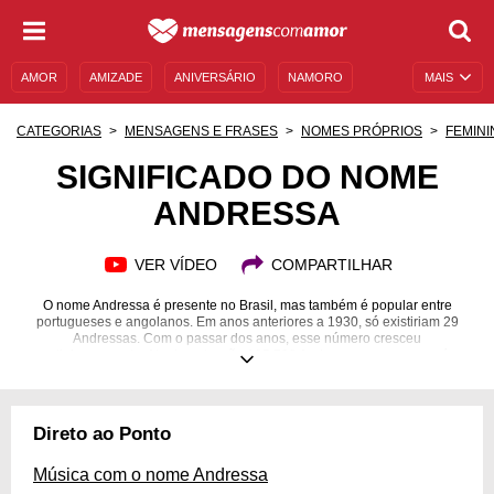
AMOR
AMIZADE
ANIVERSÁRIO
NAMORO
MAIS
SENTIMENTOS
LEGENDAS
DATAS ESPECIAIS
CATEGORIAS
MENSAGENS E FRASES
NOMES PRÓPRIOS
FEMINI
UNIVERSO FEMININO
AUTOAJUDA
DESCULPAS
SIGNIFICADO DO NOME
ANDRESSA
MENSAGENS E FRASES
MENSAGENS DE ANIVERSÁRIO
ENTRETENIMENTO
FAMOSOS
BÍBLIA
VER VÍDEO
COMPARTILHAR
O nome Andressa é presente no Brasil, mas também é popular entre
portugueses e angolanos. Em anos anteriores a 1930, só existiriam 29
Andressas. Com o passar dos anos, esse número cresceu
vertiginosamente. Atualmente, são 185.738 Andressas em nosso país.
Existem várias curiosidades a respeito desse nome como personagens e
famosos chamados Andressa que você precisa conhecer, além, é claro, do
significado, da origem e das diversas variações deste nome! Confira
também mensagens especiais e emocionantes para familiares, amigos e
Direto ao Ponto
amores que se chamam Andressa, como mãe, avó, prima, tia, sobrinha,
namorada e esposa. Saiba mais sobre o significado do nome Andressa
agora mesmo!
Música com o nome Andressa