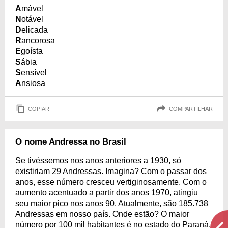
A
mável
N
otável
D
elicada
R
ancorosa
E
goísta
S
ábia
S
ensível
A
nsiosa
COPIAR
COMPARTILHAR
O nome Andressa no Brasil
Se tivéssemos nos anos anteriores a 1930, só
existiriam 29 Andressas. Imagina? Com o passar dos
anos, esse número cresceu vertiginosamente. Com o
aumento acentuado a partir dos anos 1970, atingiu
seu maior pico nos anos 90. Atualmente, são 185.738
Andressas em nosso país. Onde estão? O maior
número por 100 mil habitantes é no estado do Paraná.