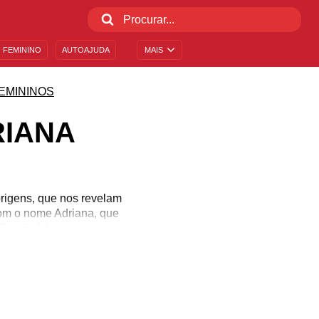
 FEMININO
AUTOAJUDA
MAIS
EMININOS
RIANA
rigens, que nos revelam
com o nome Adriana, que
asil já foi conferido a
, então se sai muito bem
, informações inusitadas
ado do nome Adriana.