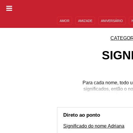
AMOR
AMIZADE
ANIVERSÁRIO
DESCULPAS
MENSAGENS E FRASES
CATEGOR
SIGN
Para cada nome, todo u
significados, então o 
carrega sua própria gr
celebridades e personag
dentro de rimas. Tudo i
e mensagens para ho
Direto ao ponto
Significado do nome Adriana