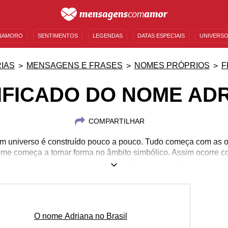
NAMORO
SENTIMENTOS
LEGENDAS
DATAS ESPECIAIS
UNIVERSO
MENSAGENS DE ANIVERSÁRIO
ENTRETENIMENTO
FAMOSOS
BÍBLIA
IAS
MENSAGENS E FRASES
NOMES PRÓPRIOS
F
IFICADO DO NOME AD
COMPARTILHAR
m universo é construído pouco a pouco. Tudo começa com as o
nome começa a tomar forma no âmbito simbólico. Assim ocorre 
aça por causa de uma história única. Esse nome tão popular no Br
ens fictícios, além de ter sido objeto de homenagem na música
sso você pode conferir em nosso conteúdo, além de curiosidades
menagear uma Adriana especial. Saiba mais sobre o signific
O nome Adriana no Brasil