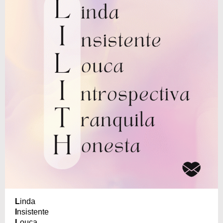
L
inda
I
nsistente
L
ouca