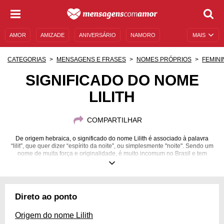
AMOR
AMIZADE
ANIVERSÁRIO
NAMORO
MAIS
SENTIMENTOS
LEGENDAS
DATAS ESPECIAIS
CATEGORIAS
MENSAGENS E FRASES
NOMES PRÓPRIOS
FEMINI
UNIVERSO FEMININO
AUTOAJUDA
DESCULPAS
SIGNIFICADO DO NOME
LILITH
MENSAGENS E FRASES
MENSAGENS DE ANIVERSÁRIO
ENTRETENIMENTO
FAMOSOS
BÍBLIA
COMPARTILHAR
De origem hebraica, o significado do nome Lilith é associado à palavra
“lilit”, que quer dizer “espírito da noite”, ou simplesmente "noite". Sendo um
nome de muita força e originalidade, é muito incomum no Brasil e tem
registros em certidões de nascimento apenas a partir dos anos 1990. Além
disso, a personalidade desse curioso nome fala sobre uma mulher
independente, introspectiva, intelectual e ligada à espiritualidade. Para
entender melhor sobre o assunto e, ainda, descobrir mensagens,
personagens e curiosidades diversas relativas a isso, venha com a gente e
Direto ao ponto
saiba mais sobre o significado do nome Lilith!
Origem do nome Lilith