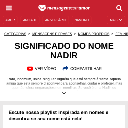
AMOR
AMIZADE
ANIVERSÁRIO
NAMORO
MAIS
SENTIMENTOS
LEGENDAS
DATAS ESPECIAIS
CATEGORIAS
MENSAGENS E FRASES
NOMES PRÓPRIOS
FEMINI
UNIVERSO FEMININO
AUTOAJUDA
DESCULPAS
SIGNIFICADO DO NOME
NADIR
MENSAGENS E FRASES
MENSAGENS DE ANIVERSÁRIO
ENTRETENIMENTO
FAMOSOS
BÍBLIA
VER VÍDEO
COMPARTILHAR
Rara, incomum, única, singular. Alguém que está sempre à frente. Aquela
amiga que está sempre disponível para aconselhar, cuidar e proteger, mas
que não tolera enganações nem mentiras. Se você é uma Nadir, ou
conhece alguém que se chama Nadir, você com certeza sentiu uma
familiaridade com essas descrições! Esta página, então, é para você.
Confira a seguir as melhores mensagens sobre a personalidade, a
espiritualidade e até a numerologia relacionadas ao nome Nadir. Entenda
qual a origem dessa nomenclatura e descubra também que, além de se
Escute nossa playlist inspirada em nomes e
tratar de um nome unissex, Nadir é uma palavra que traz muitas surpresas.
descubra se seu nome está nela!