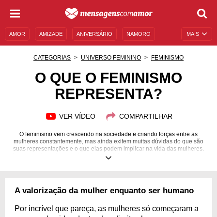
AMOR
AMIZADE
ANIVERSÁRIO
NAMORO
MAIS
SENTIMENTOS
LEGENDAS
DATAS ESPECIAIS
CATEGORIAS
UNIVERSO FEMININO
FEMINISMO
UNIVERSO FEMININO
AUTOAJUDA
DESCULPAS
O QUE O FEMINISMO
REPRESENTA?
MENSAGENS E FRASES
MENSAGENS DE ANIVERSÁRIO
ENTRETENIMENTO
FAMOSOS
BÍBLIA
VER VÍDEO
COMPARTILHAR
O feminismo vem crescendo na sociedade e criando forças entre as
mulheres constantemente, mas ainda exitem muitas dúvidas do que são
suas representações e o que elas podem implicar na vida das mulheres.
Assim, aqui reunimos muitos dos princípios dele e o que diariamente luta-
se para conseguir.
A valorização da mulher enquanto ser humano
Por incrível que pareça, as mulheres só começaram a