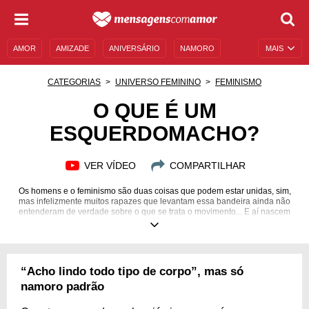
AMOR
AMIZADE
ANIVERSÁRIO
NAMORO
MAIS
SENTIMENTOS
LEGENDAS
DATAS ESPECIAIS
CATEGORIAS
UNIVERSO FEMININO
FEMINISMO
UNIVERSO FEMININO
AUTOAJUDA
DESCULPAS
O QUE É UM
ESQUERDOMACHO?
MENSAGENS E FRASES
MENSAGENS DE ANIVERSÁRIO
ENTRETENIMENTO
FAMOSOS
BÍBLIA
VER VÍDEO
COMPARTILHAR
Os homens e o feminismo são duas coisas que podem estar unidas, sim,
mas infelizmente muitos rapazes que levantam essa bandeira ainda não
entenderam de verdade sobre o que se trata o movimento... E aí nascem
os famosos "esquerdomachos". Quer saber mais sobre eles? Descubra
tudo aqui!
“Acho lindo todo tipo de corpo”, mas só
namoro padrão