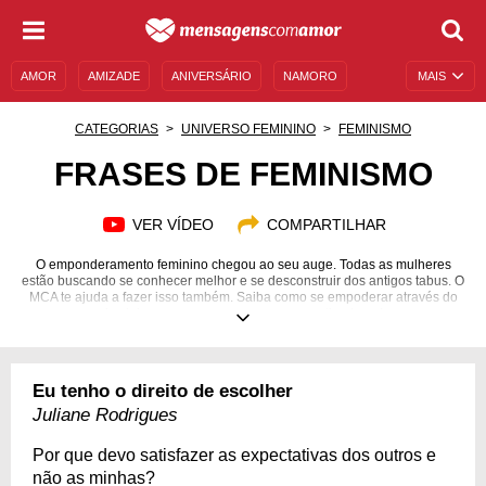
AMOR
AMIZADE
ANIVERSÁRIO
NAMORO
MAIS
SENTIMENTOS
LEGENDAS
DATAS ESPECIAIS
CATEGORIAS
UNIVERSO FEMININO
FEMINISMO
UNIVERSO FEMININO
AUTOAJUDA
DESCULPAS
FRASES DE FEMINISMO
MENSAGENS E FRASES
MENSAGENS DE ANIVERSÁRIO
VER VÍDEO
COMPARTILHAR
ENTRETENIMENTO
FAMOSOS
BÍBLIA
O emponderamento feminino chegou ao seu auge. Todas as mulheres
estão buscando se conhecer melhor e se desconstruir dos antigos tabus. O
MCA te ajuda a fazer isso também. Saiba como se empoderar através do
feminismo com essas mensagens motivadoras!
Eu tenho o direito de escolher
Juliane Rodrigues
Por que devo satisfazer as expectativas dos outros e
não as minhas?