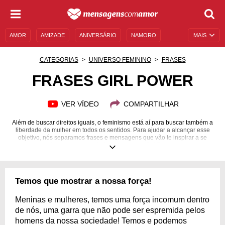
AMOR
AMIZADE
ANIVERSÁRIO
NAMORO
MAIS
SENTIMENTOS
LEGENDAS
DATAS ESPECIAIS
CATEGORIAS
UNIVERSO FEMININO
FRASES
UNIVERSO FEMININO
AUTOAJUDA
DESCULPAS
FRASES GIRL POWER
MENSAGENS E FRASES
MENSAGENS DE ANIVERSÁRIO
VER VÍDEO
COMPARTILHAR
ENTRETENIMENTO
FAMOSOS
BÍBLIA
Além de buscar direitos iguais, o feminismo está aí para buscar também a
liberdade da mulher em todos os sentidos. Para ajudar a alcançar esse
objetivo, nós separamos frases e mensagens que vão te inspirar a se
libertar e mostrar todo o seu poder. Girl Power!
Temos que mostrar a nossa força!
Meninas e mulheres, temos uma força incomum dentro
de nós, uma garra que não pode ser espremida pelos
homens da nossa sociedade! Temos e podemos