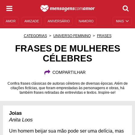
AMOR
AMIZADE
ANIVERSÁRIO
NAMORO
MAIS
SENTIMENTOS
LEGENDAS
DATAS ESPECIAIS
CATEGORIAS
UNIVERSO FEMININO
FRASES
UNIVERSO FEMININO
AUTOAJUDA
DESCULPAS
FRASES DE MULHERES
CÉLEBRES
MENSAGENS E FRASES
MENSAGENS DE ANIVERSÁRIO
ENTRETENIMENTO
FAMOSOS
BÍBLIA
COMPARTILHAR
Confira frases clássicas de autoras célebres de diversas épocas. Além de
citações fictícias, que foram emprestadas às personagens e obras, há
também frases retiradas de entrevistas e textos. Inspire-se!
Joias
Anita Loos
Um homem beijar sua mão pode ser uma delícia, mas