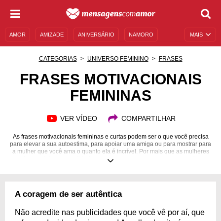
AMOR
AMIZADE
ANIVERSÁRIO
NAMORO
MAIS
SENTIMENTOS
LEGENDAS
DATAS ESPECIAIS
CATEGORIAS
UNIVERSO FEMININO
FRASES
UNIVERSO FEMININO
AUTOAJUDA
DESCULPAS
FRASES MOTIVACIONAIS
FEMININAS
MENSAGENS E FRASES
MENSAGENS DE ANIVERSÁRIO
ENTRETENIMENTO
FAMOSOS
BÍBLIA
VER VÍDEO
COMPARTILHAR
As frases motivacionais femininas e curtas podem ser o que você precisa
para elevar a sua autoestima, para apoiar uma amiga ou para mostrar para
a mulher que você ama o quanto ela é incrível. Por mais que as mulheres
sejam repletas de qualidades, nem sempre conseguem enxergar isso
sozinhas. Então, você só precisa enviar uma das frases para elas,
acompanhada de um presente ou não, mostrando que você reconhece os
valores dessa pessoa especial. Por outro lado, se é você quem está
precisando de um empurrão para se amar mais, o conteúdo que
A coragem de ser autêntica
preparamos é o que você precisa ouvir para se sentir bem. Confira!
Não acredite nas publicidades que você vê por aí, que