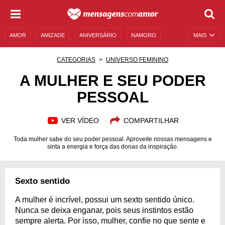
AMOR
AMIZADE
ANIVERSÁRIO
NAMORO
MAIS
SENTIMENTOS
LEGENDAS
DATAS ESPECIAIS
CATEGORIAS
UNIVERSO FEMININO
UNIVERSO FEMININO
AUTOAJUDA
DESCULPAS
A MULHER E SEU PODER
PESSOAL
MENSAGENS E FRASES
MENSAGENS DE ANIVERSÁRIO
ENTRETENIMENTO
FAMOSOS
BÍBLIA
VER VÍDEO
COMPARTILHAR
Toda mulher sabe do seu poder pessoal. Aproveite nossas mensagens e
sinta a energia e força das donas da inspiração.
Sexto sentido
A mulher é incrível, possui um sexto sentido único.
Nunca se deixa enganar, pois seus instintos estão
sempre alerta. Por isso, mulher, confie no que sente e