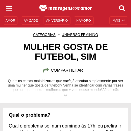
AMOR
AMIZADE
ANIVERSÁRIO
NAMORO
MAIS
SENTIMENTOS
LEGENDAS
DATAS ESPECIAIS
CATEGORIAS
UNIVERSO FEMININO
UNIVERSO FEMININO
AUTOAJUDA
DESCULPAS
MULHER GOSTA DE
FUTEBOL, SIM
MENSAGENS E FRASES
MENSAGENS DE ANIVERSÁRIO
ENTRETENIMENTO
FAMOSOS
BÍBLIA
COMPARTILHAR
Quais as coisas mais bizarras que você já escutou simplesmente por ser
uma mulher que gosta de futebol? Venha se identificar com várias frases
que acompanham as mulheres que vivem nesse mundo! Afinal, não
existem regras para as preferências pessoas de cada pessoa, seja homem
ou mulher!
Qual o problema?
Qual o problema se, num domingo às 17h, eu prefira ir