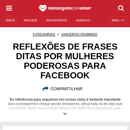
AMOR
AMIZADE
ANIVERSÁRIO
NAMORO
MAIS
SENTIMENTOS
LEGENDAS
DATAS ESPECIAIS
CATEGORIAS
UNIVERSO FEMININO
UNIVERSO FEMININO
AUTOAJUDA
DESCULPAS
REFLEXÕES DE FRASES
DITAS POR MULHERES
MENSAGENS E FRASES
MENSAGENS DE ANIVERSÁRIO
PODEROSAS PARA
ENTRETENIMENTO
FAMOSOS
BÍBLIA
FACEBOOK
COMPARTILHAR
Ter referências para seguirmos em nossas vidas é bastante importante
para conseguirmos chegar aonde desejamos, afinal trata-se de algo que
nos motiva. Ainda mais quando falamos de mulheres inspiradoras, que,
muitas vezes, superaram adversidades e se tornaram um exemplo de
garra e superação. Essas histórias emocionam e movem as pessoas a
caminho do sucesso. Quem nunca ouviu falar em Oprah Winfrey ou Cecília
Meireles? A forma como essas mulheres chegaram aonde queriam é