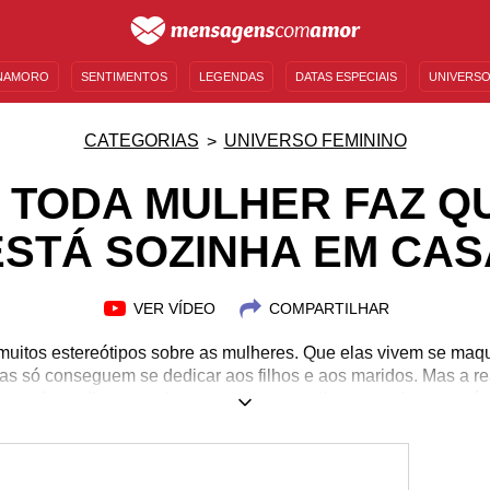
NAMORO
SENTIMENTOS
LEGENDAS
DATAS ESPECIAIS
UNIVERSO
MENSAGENS DE ANIVERSÁRIO
ENTRETENIMENTO
FAMOSOS
BÍBLIA
CATEGORIAS
UNIVERSO FEMININO
 TODA MULHER FAZ 
ESTÁ SOZINHA EM CAS
VER VÍDEO
COMPARTILHAR
muitos estereótipos sobre as mulheres. Que elas vivem se maq
as só conseguem se dedicar aos filhos e aos maridos. Mas a re
stas. As mulheres podem amar outras mulheres, podem ser pés
 para serem elas mesmas. E o que elas fazem quando estão s
oas mais curiosas. Descubra o que toda mulher faz quando est
imaginava que mulheres poderiam fazer isso ou ainda acredita