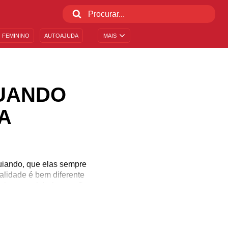
 FEMININO
AUTOAJUDA
MAIS
QUANDO
A
uiando, que elas sempre
alidade é bem diferente
simas cozinheiras e não
ozinhas em casa pode
á sozinha em casa e faça
va nos estereótipos?