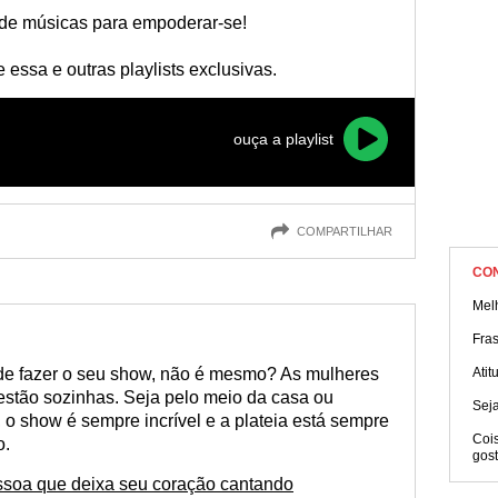
de músicas para empoderar-se!
essa e outras playlists exclusivas.
ouça a playlist
COMPARTILHAR
CO
Mel
Fra
de fazer o seu show, não é mesmo? As mulheres
Ati
stão sozinhas. Seja pelo meio da casa ou
Seja
 o show é sempre incrível e a plateia está sempre
Coi
o.
gos
ssoa que deixa seu coração cantando