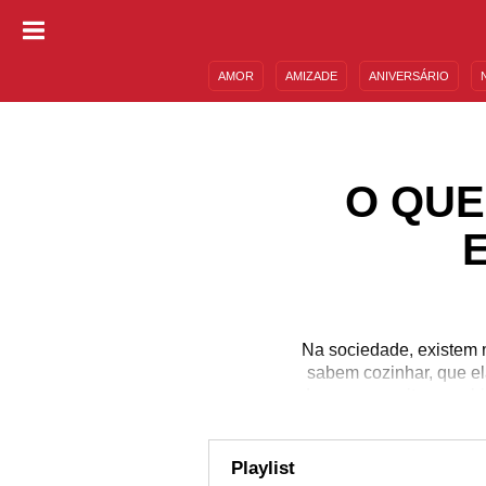
AMOR
AMIZADE
ANIVERSÁRIO
DESCULPAS
MENSAGENS E FRASES
O QUE
Na sociedade, existem 
sabem cozinhar, que el
desses conceitos machi
precisam se maquiar
surpreender até as pess
uma reflexão: você 
Playlist