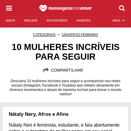
AMOR
AMIZADE
ANIVERSÁRIO
NAMORO
MAIS
SENTIMENTOS
LEGENDAS
DATAS ESPECIAIS
CATEGORIAS
UNIVERSO FEMININO
UNIVERSO FEMININO
AUTOAJUDA
DESCULPAS
10 MULHERES INCRÍVEIS
PARA SEGUIR
MENSAGENS E FRASES
MENSAGENS DE ANIVERSÁRIO
ENTRETENIMENTO
FAMOSOS
BÍBLIA
COMPARTILHAR
Descubra 10 mulheres incríveis para seguir e acompanhar nas redes
sociais (Instagram, Facebook e Youtube) que militam ativamente em
diversos movimentos e atuam de maneira incrível para tornar o mundo
melhor!
Nátaly Nery, Afros e Afins
Nátaly Neri é feminista, estudante, e fala abertamente