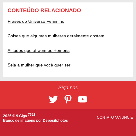
CONTEÚDO RELACIONADO
Frases do Universo Feminino
Coisas que algumas mulheres geralmente gostam
Atitudes que atraem os Homens
Seja a mulher que você quer ser
Siga-nos
7382
2026 © 9 Giga
CONTATO
/
ANUNCIE
Banco de imagens por
Depositphotos