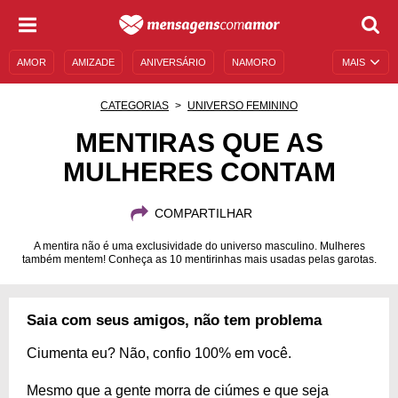
AMOR
AMIZADE
ANIVERSÁRIO
NAMORO
MAIS
SENTIMENTOS
LEGENDAS
DATAS ESPECIAIS
CATEGORIAS
UNIVERSO FEMININO
UNIVERSO FEMININO
AUTOAJUDA
DESCULPAS
MENTIRAS QUE AS
MULHERES CONTAM
MENSAGENS E FRASES
MENSAGENS DE ANIVERSÁRIO
ENTRETENIMENTO
FAMOSOS
BÍBLIA
COMPARTILHAR
A mentira não é uma exclusividade do universo masculino. Mulheres
também mentem! Conheça as 10 mentirinhas mais usadas pelas garotas.
Saia com seus amigos, não tem problema
Ciumenta eu? Não, confio 100% em você.
Mesmo que a gente morra de ciúmes e que seja