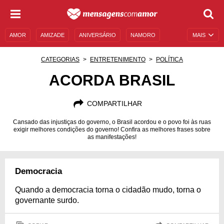
AMOR
AMIZADE
ANIVERSÁRIO
NAMORO
MAIS
SENTIMENTOS
LEGENDAS
DATAS ESPECIAIS
CATEGORIAS
ENTRETENIMENTO
POLÍTICA
UNIVERSO FEMININO
AUTOAJUDA
DESCULPAS
ACORDA BRASIL
MENSAGENS E FRASES
MENSAGENS DE ANIVERSÁRIO
COMPARTILHAR
ENTRETENIMENTO
FAMOSOS
BÍBLIA
Cansado das injustiças do governo, o Brasil acordou e o povo foi às ruas
exigir melhores condições do governo! Confira as melhores frases sobre
as manifestações!
Democracia
Quando a democracia torna o cidadão mudo, torna o
governante surdo.