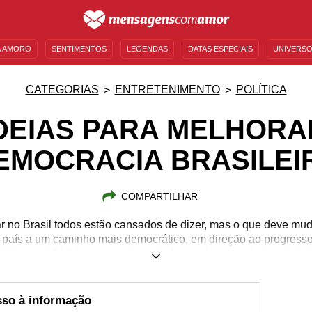
NAMORO
SENTIMENTOS
LEGENDAS
DATAS ESPECIAIS
UNIVERSO
MENSAGENS DE ANIVERSÁRIO
ENTRETENIMENTO
FAMOSOS
BÍBLIA
CATEGORIAS
ENTRETENIMENTO
POLÍTICA
IDEIAS PARA MELHORA
EMOCRACIA BRASILEI
COMPARTILHAR
 no Brasil todos estão cansados de dizer, mas o que deve mu
 país a um caminho mais democrático, em direção ao progress
Veja aqui 5 ideias que podem ajudar na democracia brasileira!
esso à informação