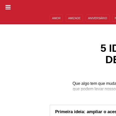
AMOR
AMIZADE
ANIVERSÁRIO
DESCULPAS
MENSAGENS E FRASES
5 
D
Que algo tem que mudar
que podem levar nosso
Primeira ideia: ampliar o ac