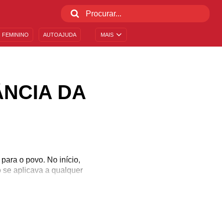
 FEMININO
AUTOAJUDA
MAIS
NCIA DA
para o povo. No início,
 se aplicava a qualquer
 passar do tempo, as
por seus direitos e
ade são conceitos que
rmativas e reflexivas!