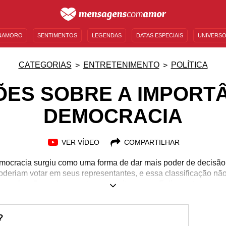
NAMORO
SENTIMENTOS
LEGENDAS
DATAS ESPECIAIS
UNIVERSO
MENSAGENS DE ANIVERSÁRIO
ENTRETENIMENTO
FAMOSOS
BÍBLIA
CATEGORIAS
ENTRETENIMENTO
POLÍTICA
ÕES SOBRE A IMPORTÂ
DEMOCRACIA
VER VÍDEO
COMPARTILHAR
mocracia surgiu como uma forma de dar mais poder de decisão 
deriam votar em seus representantes, e essa classificação não
xemplo, não puderam votar por muitos anos. Felizmente, com o
importância da democracia permitiram que as pessoas lutassem 
ema político como ele deveria ser. Igualdade, justiça e liberd
s com o governo do povo. Pense sobre ele com mensagens info
?