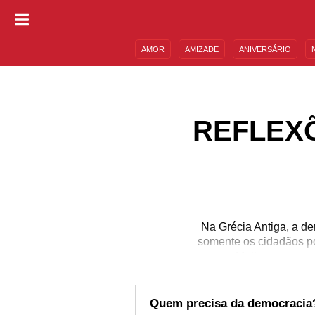
AMOR
AMIZADE
ANIVERSÁRIO
DESCULPAS
MENSAGENS E FRASES
REFLEX
Na Grécia Antiga, a de
somente os cidadãos po
um. Mulheres, por e
reflexões sobre a 
exercessem esse sist
caminham de mãos dada
Quem precisa da democracia