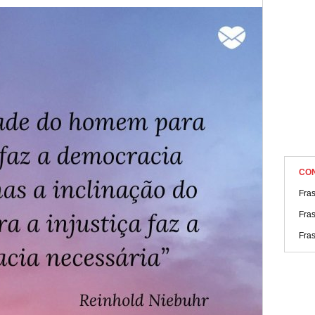
CO
Fra
Fras
Fras