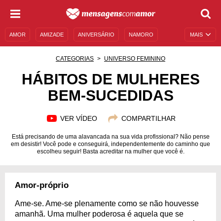
AMOR
AMIZADE
ANIVERSÁRIO
NAMORO
MAIS
SENTIMENTOS
LEGENDAS
DATAS ESPECIAIS
CATEGORIAS
UNIVERSO FEMININO
UNIVERSO FEMININO
AUTOAJUDA
DESCULPAS
HÁBITOS DE MULHERES
BEM-SUCEDIDAS
MENSAGENS E FRASES
MENSAGENS DE ANIVERSÁRIO
ENTRETENIMENTO
FAMOSOS
BÍBLIA
VER VÍDEO
COMPARTILHAR
Está precisando de uma alavancada na sua vida profissional? Não pense
em desistir! Você pode e conseguirá, independentemente do caminho que
escolheu seguir! Basta acreditar na mulher que você é.
Amor-próprio
Ame-se. Ame-se plenamente como se não houvesse
amanhã. Uma mulher poderosa é aquela que se