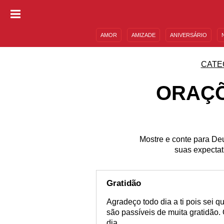
AMOR
AMIZADE
ANIVERSÁRIO
DESCULPAS
MENSAGENS E FRASES
CATE
ORAÇÕ
Mostre e conte para Deu
suas expectat
Gratidão
Agradeço todo dia a ti pois sei 
são passíveis de muita gratidão. 
dia.