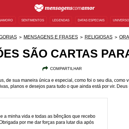
NAMORO
SENTIMENTOS
LEGENDAS
DATAS ESPECIAIS
UNIVERSO
MENSAGENS DE ANIVERSÁRIO
ENTRETENIMENTO
FAMOSOS
BÍBLIA
GORIAS
MENSAGENS E FRASES
RELIGIOSAS
OR
ES SÃO CARTAS PAR
COMPARTILHAR
s, de sua maneira única e especial, como foi o seu dia, como v
ivas, planos e desejos para tudo o que ainda está por vir. Deus 
que a minha vida e todas as bênçãos que recebo
Obrigada por me dar forças para lutar dia após