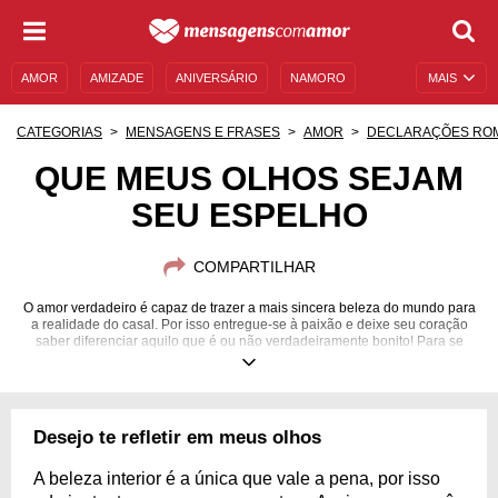
AMOR
AMIZADE
ANIVERSÁRIO
NAMORO
MAIS
SENTIMENTOS
LEGENDAS
DATAS ESPECIAIS
CATEGORIAS
MENSAGENS E FRASES
AMOR
DECLARAÇÕES RO
UNIVERSO FEMININO
AUTOAJUDA
DESCULPAS
QUE MEUS OLHOS SEJAM
SEU ESPELHO
MENSAGENS E FRASES
MENSAGENS DE ANIVERSÁRIO
ENTRETENIMENTO
FAMOSOS
BÍBLIA
COMPARTILHAR
O amor verdadeiro é capaz de trazer a mais sincera beleza do mundo para
a realidade do casal. Por isso entregue-se à paixão e deixe seu coração
saber diferenciar aquilo que é ou não verdadeiramente bonito! Para se
inspirar, confira mensagens que separamos especialmente para essa
situação.
Desejo te refletir em meus olhos
A beleza interior é a única que vale a pena, por isso