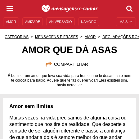
AMOR
AMIZADE
ANIVERSÁRIO
NAMORO
MAIS
SENTIMENTOS
LEGENDAS
DATAS ESPECIAIS
CATEGORIAS
MENSAGENS E FRASES
AMOR
DECLARAÇÕES RO
UNIVERSO FEMININO
AUTOAJUDA
DESCULPAS
AMOR QUE DÁ ASAS
MENSAGENS E FRASES
MENSAGENS DE ANIVERSÁRIO
COMPARTILHAR
ENTRETENIMENTO
FAMOSOS
BÍBLIA
É bom ter um amor que leva sua vida para frente, não te desanima e nem
te coloca para baixo. Aquele que te faz querer voar! Eles existem sim,
basta acreditar.
Amor sem limites
Muitas vezes na vida precisamos de alguma coisa ou
sentimento que nos tire da realidade. Que desperte a
vontade de ser alguém diferente e passe a confiança
de que andar a dois é sempre melhor do que andar