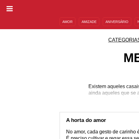
AMOR
AMIZADE
ANIVERSÁRIO
DESCULPAS
MENSAGENS E FRASES
CATEGORIA
M
Existem aqueles casai
ainda aqueles que se 
qual seja o seu caso, 
uma chama antiga com
Confira estas mensagens
sentimentos e se ent
A horta do amor
No amor, cada gesto de carinho 
É preciso cultivar e regar essa 