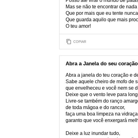
Posso até virar o mundo de patas
Mas se não te encontrar de nada t
Que por mais que eu tente nunc
Que guarda aquilo que mais pro
O teu amor!
COPIAR
Abra a Janela do seu coração
Abra a janela do teu coração e de
Sabe aquele cheiro de mofo de 
que envelheceu e você nem se d
Deixe que o vento leve para longe
Livre-se também do ranço amarg
de toda mágoa e do rancor,
faça uma boa limpeza na vidraça
garanto que você enxergará melho
Deixe a luz inundar tudo,