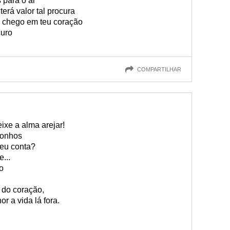
 para o ar
erá valor tal procura
a chego em teu coração
curo
COMPARTILHAR
ixe a alma arejar!
sonhos
eu conta?
...
o
 do coração,
r a vida lá fora.