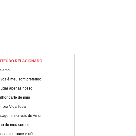
NTEÚDO RELACIONADO
te amo
 voz é meu som preferido
lugar apenas nosso
elhor parte de mim
r pra Vida Toda
sagens Incríveis de Amor
ão do meu sorriso
caso me trouxe você