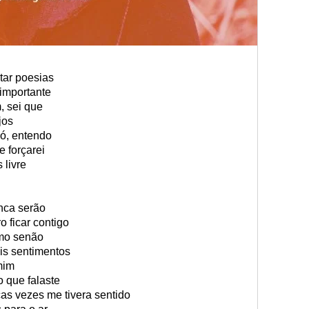
tar poesias
importante
 sei que
jos
só, entendo
e forçarei
livre
nca serão
o ficar contigo
smo senão
is sentimentos
mim
 que falaste
as vezes me tivera sentido