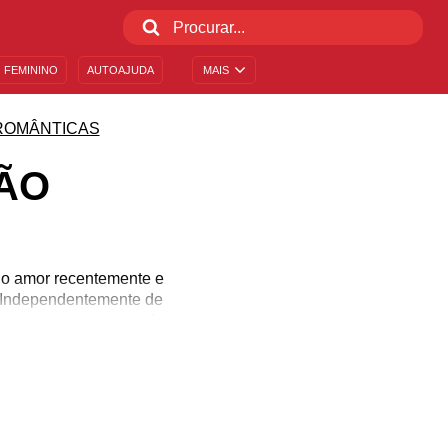
 FEMININO
AUTOAJUDA
MAIS
ROMÂNTICAS
ÃO
 o amor recentemente e
. Independentemente de
umo ao amor ou reacenda
a simples e poderosa.
que melhor traduzem seus
pode demonstrar agora