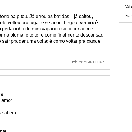
Vai 
Fra
te palpitou. Já errou as batidas... já saltou,
ele voltou pro lugar e se aconchegou. Ver você
um pedacinho de mim vagando solto por aí, me
ar na pluma, e te ter é como finalmente descansar.
sair pra dar uma volta: é como voltar pra casa e
COMPARTILHAR
ra
é amor
e altera,
nte,