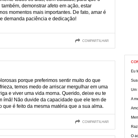
é, também, demonstrar afeto em ação, estar
nos momentos mais importantes. De fato, amar é
que demanda paciência e dedicação!
COMPARTILHAR
CO
Eu 
orosas porque preferimos sentir muito do que
Sua
frieza, temos medo de arriscar mergulhar em uma
Um 
riga e viver uma vida morna. Querido, deixe eu te
A m
um ímã! Não duvide da capacidade que ele tem de
 o que é feito da mesma matéria que a sua alma.
Amo
Men
COMPARTILHAR
Raz
O a