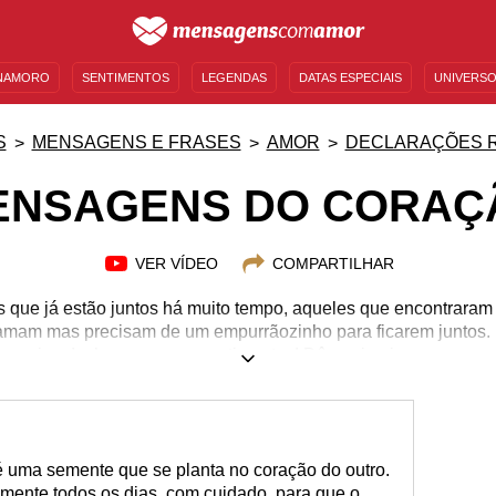
NAMORO
SENTIMENTOS
LEGENDAS
DATAS ESPECIAIS
UNIVERSO
MENSAGENS DE ANIVERSÁRIO
ENTRETENIMENTO
FAMOSOS
BÍBLIA
S
MENSAGENS E FRASES
AMOR
DECLARAÇÕES 
ENSAGENS DO CORAÇ
VER VÍDEO
COMPARTILHAR
s que já estão juntos há muito tempo, aqueles que encontraram
amam mas precisam de um empurrãozinho para ficarem juntos
é preciso declarar os seus sentimentos! Dê o primeiro passo r
 estes textos românticos! Surpreenda quem você ama de form
 do coração e inspire-se! Saiba como encontrar as palavras 
regue ao amor. Não deixe para amanhã o sentimento que você 
mesmo!
é uma semente que se planta no coração do outro.
semente todos os dias, com cuidado, para que o