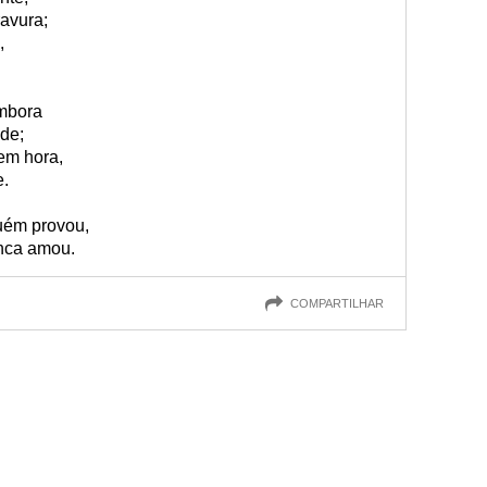
avura;
,
mbora
de;
em hora,
e.
guém provou,
nca amou.
COMPARTILHAR