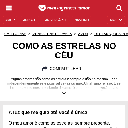
AMOR
AMIZADE
ANIVERSÁRIO
NAMORO
MAIS
SENTIMENTOS
LEGENDAS
DATAS ESPECIAIS
CATEGORIAS
MENSAGENS E FRASES
AMOR
DECLARAÇÕES RO
UNIVERSO FEMININO
AUTOAJUDA
DESCULPAS
COMO AS ESTRELAS NO
CÉU
MENSAGENS E FRASES
MENSAGENS DE ANIVERSÁRIO
ENTRETENIMENTO
FAMOSOS
BÍBLIA
COMPARTILHAR
Alguns amores são como as estrelas: sempre estão no mesmo lugar,
independentemente se é possível vê-las ou não. Afinal, amor é isso. É se
fazer presente mesmo estando distante, é olhar por quem você ama e
abrilhantar o caminho dela com a luz do seu coração.
A luz que me guia até você é única
O meu amor é como as estrelas, sempre presente,