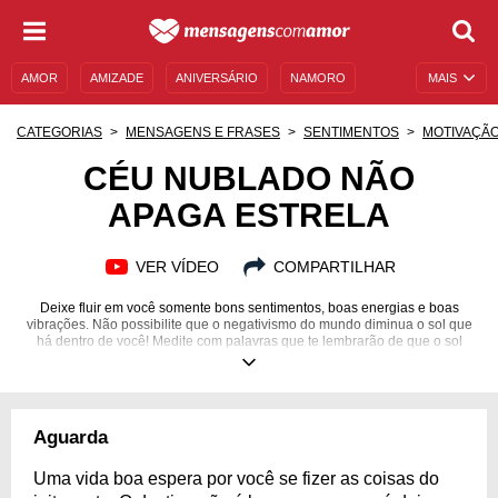
AMOR
AMIZADE
ANIVERSÁRIO
NAMORO
MAIS
SENTIMENTOS
LEGENDAS
DATAS ESPECIAIS
CATEGORIAS
MENSAGENS E FRASES
SENTIMENTOS
MOTIVAÇÃ
UNIVERSO FEMININO
AUTOAJUDA
DESCULPAS
CÉU NUBLADO NÃO
APAGA ESTRELA
MENSAGENS E FRASES
MENSAGENS DE ANIVERSÁRIO
ENTRETENIMENTO
FAMOSOS
BÍBLIA
VER VÍDEO
COMPARTILHAR
Deixe fluir em você somente bons sentimentos, boas energias e boas
vibrações. Não possibilite que o negativismo do mundo diminua o sol que
há dentro de você! Medite com palavras que te lembrarão de que o sol
sempre está lá, mesmo em dias chuvosos.
Aguarda
Uma vida boa espera por você se fizer as coisas do