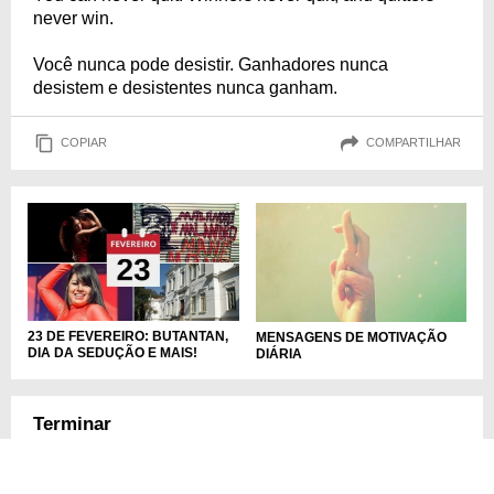
never win.
Você nunca pode desistir. Ganhadores nunca
desistem e desistentes nunca ganham.
COPIAR
COMPARTILHAR
23 DE FEVEREIRO: BUTANTAN,
MENSAGENS DE MOTIVAÇÃO
DIA DA SEDUÇÃO E MAIS!
DIÁRIA
Terminar
Zig Zaglair
Where you start is not as important as where you