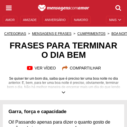
AMOR
AMIZADE
ANIVERSÁRIO
NAMORO
MAIS
SENTIMENTOS
LEGENDAS
DATAS ESPECIAIS
CATEGORIAS
MENSAGENS E FRASES
CUMPRIMENTOS
BOA NOI
UNIVERSO FEMININO
AUTOAJUDA
DESCULPAS
FRASES PARA TERMINAR
O DIA BEM
MENSAGENS E FRASES
MENSAGENS DE ANIVERSÁRIO
ENTRETENIMENTO
FAMOSOS
BÍBLIA
VER VÍDEO
COMPARTILHAR
Se quiser ter um bom dia, saiba que é preciso ter uma boa noite no dia
anterior. E, bem, para ter uma boa noite é preciso, obviamente, terminar
bem o dia. Não há melhor maneira de encerrar mais um dia do que lendo
lindas mensagens e enchendo o coração de positividade e de inspiração,
refletindo sobre os caminhos da sua vida e entendendo a direção para
onde você está indo. Encontre as melhores frases para terminar o dia bem
e povoe sua mente e o seu peito com sensações inspiradores para fechar
mais um ciclo com o astral lá no alto, com muita positividade mesmo, já se
Garra, força e capacidade
preparando para dar boas-vindas a um novo dia que começará muito em
breve e que trará novidades maravilhosas!
Oi! Passando apenas para dizer o quanto gosto de