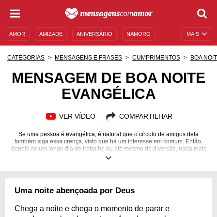
AMOR
AMIZADE
ANIVERSÁRIO
NAMORO
MAIS
SENTIMENTOS
LEGENDAS
DATAS ESPECIAIS
CATEGORIAS
MENSAGENS E FRASES
CUMPRIMENTOS
BOA NOI
UNIVERSO FEMININO
AUTOAJUDA
DESCULPAS
MENSAGEM DE BOA NOITE
EVANGÉLICA
MENSAGENS E FRASES
MENSAGENS DE ANIVERSÁRIO
ENTRETENIMENTO
FAMOSOS
BÍBLIA
VER VÍDEO
COMPARTILHAR
Se uma pessoa é evangélica, é natural que o círculo de amigos dela
também siga essa crença, visto que há um interesse em comum. Então,
depois de um longo dia de trabalho ou até mesmo de diversão, nada mais
justo do que enviar uma mensagem de boa noite evangélica para quem
ela mais ama. Se você se encaixa nesse perfil e quer que seus amigos e
seus familiares estejam sempre protegidos por Ele, faça esse gesto.
Dedique um momento antes de dormir, leia as opções que preparamos
para você e escolha aquela que melhor representa os sentimentos que
Uma noite abençoada por Deus
você quer traduzir para quem compartilha a sua religião com tanto amor e
devoção. Durma bem!
Chega a noite e chega o momento de parar e