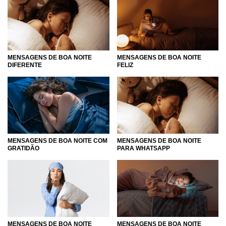
Amanhã será um novo dia, então, aproveite para se
renovar e deixar para trás toda a negatividade do dia
anterior, mas leve para sempre tudo o que se aprendeu. E
antes de fechar os olhos, lembre-se de desejar uma boa
MENSAGENS DE BOA NOITE
MENSAGENS DE BOA NOITE
noite para aqueles que você mais ama!
DIFERENTE
FELIZ
MENSAGENS DE BOA NOITE COM
MENSAGENS DE BOA NOITE
GRATIDÃO
PARA WHATSAPP
MENSAGENS DE BOA NOITE
MENSAGENS DE BOA NOITE