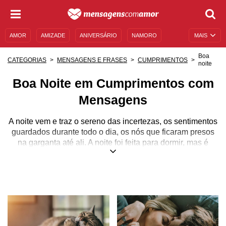
AMOR
AMIZADE
ANIVERSÁRIO
NAMORO
MAIS
SENTIMENTOS
LEGENDAS
DATAS ESPECIAIS
Boa
CATEGORIAS
MENSAGENS E FRASES
CUMPRIMENTOS
noite
UNIVERSO FEMININO
AUTOAJUDA
DESCULPAS
Boa Noite em Cumprimentos com
MENSAGENS E FRASES
MENSAGENS DE ANIVERSÁRIO
Mensagens
ENTRETENIMENTO
FAMOSOS
BÍBLIA
A noite vem e traz o sereno das incertezas, os sentimentos
guardados durante todo o dia, os nós que ficaram presos
na garganta até ali. A noite foi feita para dormir, mas é
nesse momento em que temos muitos pensamentos vagos
ou um turbilhão de sensações no coração. Seja para
desejar uma boa noite a alguém, para refletir com si
mesmo ou simplesmente para agradecer pelo dia vivido,
uma mensagem ao final do dia sempre vai bem.
Aqui, no Mensagens com Amor, você poderá encontrar