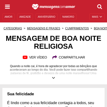
AMOR
AMIZADE
ANIVERSÁRIO
NAMORO
MAIS
SENTIMENTOS
LEGENDAS
DATAS ESPECIAIS
CATEGORIAS
MENSAGENS E FRASES
CUMPRIMENTOS
BOA NOI
UNIVERSO FEMININO
AUTOAJUDA
DESCULPAS
MENSAGEM DE BOA NOITE
RELIGIOSA
MENSAGENS E FRASES
MENSAGENS DE ANIVERSÁRIO
ENTRETENIMENTO
FAMOSOS
BÍBLIA
VER VÍDEO
COMPARTILHAR
Quando a noite cai, é hora de agradecer por todas as bênçãos que
aconteceram ao longo do dia. Você pode fazer isso compartilhando
palavras de fé, gratidão e desejos de uma noite maravilhosa! Uma
mensagem de boa noite religiosa demonstra todo o seu carinho a amigos
e familiares nesse momento tão importante que é a noite, quando
descansamos e repomos as energias para um amanhã ainda melhor.
Terminar o dia com otimismo e palavras religiosas é a garantia de um sono
tranquilo e feliz. Faça com que suas noites sejam iluminadas pelo amor de
Sua felicidade
Deus. Seus melhores sentimentos podem ser expressos numa bela
mensagem de boa noite religiosa!
É lindo como a sua felicidade contagia a todos, seu