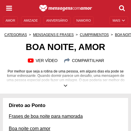
AMOR
AMIZADE
ANIVERSÁRIO
NAMORO
MAIS
SENTIMENTOS
LEGENDAS
DATAS ESPECIAIS
CATEGORIAS
MENSAGENS E FRASES
CUMPRIMENTOS
BOA NOI
UNIVERSO FEMININO
AUTOAJUDA
DESCULPAS
BOA NOITE, AMOR
MENSAGENS E FRASES
MENSAGENS DE ANIVERSÁRIO
VER VÍDEO
COMPARTILHAR
ENTRETENIMENTO
FAMOSOS
BÍBLIA
Por melhor que seja a rotina de uma pessoa, em alguns dias ela pode se
tornar estressante. Quando dormir parece um desafio, uma mensagem de
uma pessoa especial pode fazer um milagre. O que poderia ser melhor do
que deitar no travesseiro sabendo que alguém o ama? Provoque essa
sensação na pessoa que você tanto gosta com uma mensagem de "boa
noite, amor". Torne mais tranquila e feliz a noite de quem você ama para
que o dia seguinte seja cheio de amor e de carinho. Escolha uma
mensagem de boa noite, amor e tranquilize a pessoa que está sempre
Direto ao Ponto
presente nos seus melhores e mais profundos sonhos! Abra o coração e
feche os olhos!
Frases de boa noite para namorada
Boa noite com amor