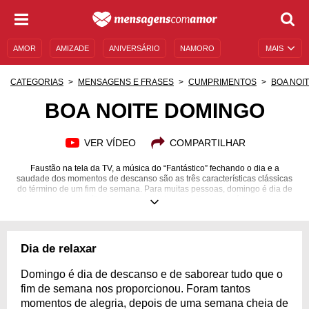
AMOR
AMIZADE
ANIVERSÁRIO
NAMORO
MAIS
SENTIMENTOS
LEGENDAS
DATAS ESPECIAIS
CATEGORIAS
MENSAGENS E FRASES
CUMPRIMENTOS
BOA NOI
UNIVERSO FEMININO
AUTOAJUDA
DESCULPAS
BOA NOITE DOMINGO
MENSAGENS E FRASES
MENSAGENS DE ANIVERSÁRIO
VER VÍDEO
COMPARTILHAR
ENTRETENIMENTO
FAMOSOS
BÍBLIA
Faustão na tela da TV, a música do “Fantástico” fechando o dia e a
saudade dos momentos de descanso são as três características clássicas
do término de um fim de semana. Para muitas pessoas, domingo é dia de
almoçar com a família, fazer uma maratona de filmes ou séries, explorar
um hobby ou só descansar. O que todas essas pessoas têm em comum é
que uma hora elas irão dormir. Quando esse momento chegar, é melhor
que elas estejam em paz, tranquilas e cientes de que são muito amadas.
Assim terão força para começar a nova semana. Para isso, basta
Dia de relaxar
compartilhar uma mensagem dizendo "boa noite, domingo". Transforme a
noite de quem você ama!
Domingo é dia de descanso e de saborear tudo que o
fim de semana nos proporcionou. Foram tantos
momentos de alegria, depois de uma semana cheia de