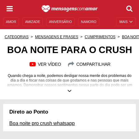
AMOR
AMIZADE
ANIVERSÁRIO
NAMORO
MAIS
SENTIMENTOS
LEGENDAS
DATAS ESPECIAIS
CATEGORIAS
MENSAGENS E FRASES
CUMPRIMENTOS
BOA NOI
UNIVERSO FEMININO
AUTOAJUDA
DESCULPAS
BOA NOITE PARA O CRUSH
MENSAGENS E FRASES
MENSAGENS DE ANIVERSÁRIO
VER VÍDEO
COMPARTILHAR
ENTRETENIMENTO
FAMOSOS
BÍBLIA
Quando chega a noite, podemos desligar nossa mente dos problemas do
dia a dia e focar nas coisas de que gostamos e nas pessoas que mais
amamos. Demonstrar nossos sentimentos nessa parte do dia pode ser um
ato poderoso e bem simples. Dê o primeiro passo e deseje boa-noite para
uma pessoa especial! Não sabe por onde começar? Confira estas
mensagens de boa-noite para o crush e se inspire! Uma dessas
mensagens certamente foi feita sob medida para a sua relação! Não é
preciso grandes surpresas para demonstrar os nossos sentimentos. Com
Direto ao Ponto
as palavras certas, é possível expor nossos sentimentos de maneira
poderosa e verdadeira!
Boa noite pro crush whatsapp