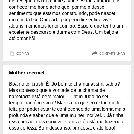
de desejar uma boa noite a você. Estou adorando te
conhecer melhor e acho que, por meio desse
sentimento que estamos construindo, pode nascer
uma linda flor. Obrigada por permitir sentir e viver
alguns momentos junto comigo. Espero que tenha um
excelente descanso e durma com Deus. Um beijo e
até amanhã!
COPIAR
COMPARTILHAR
Mulher incrível
Boa noite, crush! É tão bom te chamar assim, sabia?
Mas confesso que a vontade de te chamar de
namorada está bem maior… Enfim, tudo no seu
tempo, não é mesmo? Mas saiba que eu estou muito
feliz por poder estar te conhecendo de uma forma mais
profunda e saber que é uma mulher incrível… Já tinha
essa noção, mas conviver com você está me trazendo
essa certeza. Bom descanso, princesa, e até logo!