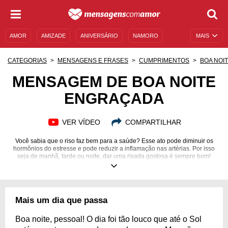
AMOR
AMIZADE
ANIVERSÁRIO
NAMORO
MAIS
SENTIMENTOS
LEGENDAS
DATAS ESPECIAIS
CATEGORIAS
MENSAGENS E FRASES
CUMPRIMENTOS
BOA NOI
UNIVERSO FEMININO
AUTOAJUDA
DESCULPAS
MENSAGEM DE BOA NOITE
ENGRAÇADA
MENSAGENS E FRASES
MENSAGENS DE ANIVERSÁRIO
ENTRETENIMENTO
FAMOSOS
BÍBLIA
VER VÍDEO
COMPARTILHAR
Você sabia que o riso faz bem para a saúde? Esse ato pode diminuir os
hormônios do estresse e pode reduzir a inflamação nas artérias. Por isso
seja de manhã, tarde ou noite, dar uma risada gostosa é sempre bom!
Antes de dormir, para que tenhamos bons sonhos, nosso corpo precisa
estar relaxado e a nossa mente deve estar leve. Sabe como você pode
trazer isso para sua rotina e a de outras pessoas? Basta conferir aqui estas
mensagens de boa-noite engraçadas e compartilhar por aí. Assim, além de
sorrir antes de dormir, você vai fazer com que outras pessoas também
Mais um dia que passa
peguem no sono mais tranquilamente após boas risadas. Confira a página
completa!
Boa noite, pessoal! O dia foi tão louco que até o Sol