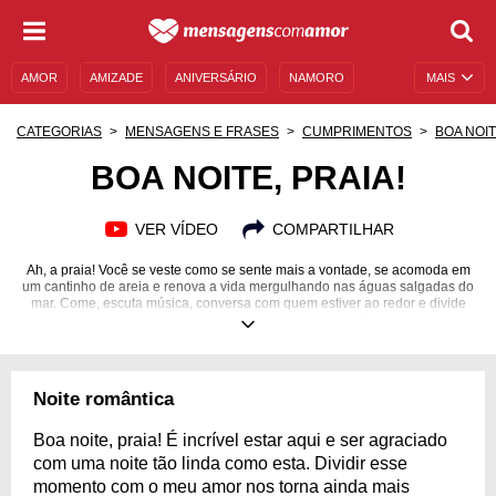
AMOR
AMIZADE
ANIVERSÁRIO
NAMORO
MAIS
SENTIMENTOS
LEGENDAS
DATAS ESPECIAIS
CATEGORIAS
MENSAGENS E FRASES
CUMPRIMENTOS
BOA NOI
UNIVERSO FEMININO
AUTOAJUDA
DESCULPAS
BOA NOITE, PRAIA!
MENSAGENS E FRASES
MENSAGENS DE ANIVERSÁRIO
VER VÍDEO
COMPARTILHAR
ENTRETENIMENTO
FAMOSOS
BÍBLIA
Ah, a praia! Você se veste como se sente mais a vontade, se acomoda em
um cantinho de areia e renova a vida mergulhando nas águas salgadas do
mar. Come, escuta música, conversa com quem estiver ao redor e divide
sua alegria com inúmeras pessoas que também estão ali para se
reenergizar. Tem como não gostar de um lugar tão mágico? E praia a
noite? Você já frequentou? Além de tudo o que já foi dito, você ainda pode
observar o céu estrelado, escutar o barulho das ondas mais intensamente
e sentar sob a luz que a Lua emana. É um misto de sentimentos e
Noite romântica
sensações. Encontre a seguir mensagens para demonstrar sua gratidão a
esse momento especial. Afinal não custa desejar à ela um: boa noite,
praia!
Boa noite, praia! É incrível estar aqui e ser agraciado
com uma noite tão linda como esta. Dividir esse
momento com o meu amor nos torna ainda mais