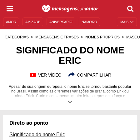
AMOR
AMIZADE
ANIVERSÁRIO
NAMORO
MAIS
SENTIMENTOS
LEGENDAS
DATAS ESPECIAIS
CATEGORIAS
MENSAGENS E FRASES
NOMES PRÓPRIOS
MASCU
UNIVERSO FEMININO
AUTOAJUDA
DESCULPAS
SIGNIFICADO DO NOME
ERIC
MENSAGENS E FRASES
MENSAGENS DE ANIVERSÁRIO
ENTRETENIMENTO
FAMOSOS
BÍBLIA
VER VÍDEO
COMPARTILHAR
Apesar de sua origem europeia, o nome Eric se tornou bastante popular
no Brasil. Assim como as diferentes variações de grafia, como Erik ou
ainda Erick. Curto e com apenas quatro letras, representa força e
determinação. Se está procurando um nome de menino para seu bebê ou
quer entender mais da história, veio ao lugar certo. Aqui você encontrará o
significado do nome, curiosidades, apelidos, declarações e até ideias para
combinar em caso de irmãos. Veja mais sobre o significado do nome Eric.
Direto ao ponto
Significado do nome Eric